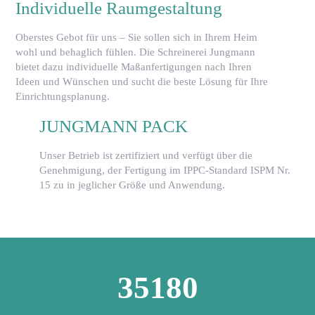
Individuelle Raumgestaltung
Oberstes Gebot für uns – Sie sollen sich in Ihrem Heim
wohl und behaglich fühlen. Die Schreinerei Jungmann
bietet dazu individuelle Maßanfertigungen nach Ihren
Ideen und Wünschen und sucht die beste Lösung für Ihre
Einrichtungsplanung.
JUNGMANN PACK
Unser Betrieb ist zertifiziert und verfügt über die
Genehmigung, der Fertigung im IPPC-Standard ISPM Nr.
15 zu in jeglicher Größe und Anwendung.
35180