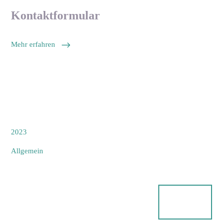
Kontaktformular
Mehr erfahren
2023
Allgemein
S
Suche
u
starten
c
h